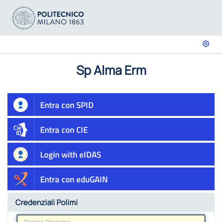
Sp Alma Erm
Entra con SPID
Entra con CIE
Login with eIDAS
Entra con eduGAIN
Credenziali Polimi